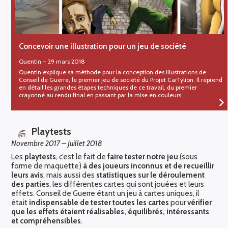
Concevoir une illustration pour un jeu de société
Quentin
–
29 mars 2018
Quentin explique sa méthode pour la conception des illustrations de
Conseil de Guerre, le premier jeu de société du Projet CarTylion. Il reprend
en détail les grandes étapes techniques de ce travail, du premier
crayonné au rendu final en passant par la mise en couleurs.
Playtests
Novembre 2017
– Juillet 2018
Les
playtests
, c’est le fait de
faire tester notre jeu
(sous
forme de maquette)
à des joueurs inconnus et de recueillir
leurs avis
, mais aussi des
statistiques sur le déroulement
des parties
, les différentes cartes qui sont jouées et leurs
effets. Conseil de Guerre étant un jeu à cartes uniques, il
était
indispensable de tester toutes les cartes
pour
vérifier
que les effets étaient réalisables, équilibrés, intéressants
et compréhensibles
.