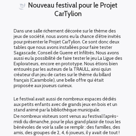
Nouveau festival pour le Projet
CarTylion
Dans une salle richement décorée sur le thème des
jeux de société, nous avons eu la chance d’être invités
pour présenter le Projet CarTylion. Ce sont donc deux
tables que nous avons installées pour faire tester
Sagascade, Conseil de Guerre et Infiltrés. Nous avons
aussi eu la possibilité de faire tester le jeu La Ligue des
Explorateurs, encore en prototype. Nous étions bien
entourés par les auteurs de la TRAULL, ainsi qu’un
créateur d’un jeu de cartes sur le thème du billard
français (Carambole), une belle offre qui était
proposée aux joueurs curieux.
Le festival avait aussi de nombreux espaces dédiés
aux petits enfants avec de grands jeux en bois et un
stand animé par la bibliothèque municipale.
De nombreux visiteurs sont venus au festival l’après-
midi du dimanche, pour le plus grand plaisir de tous les
bénévoles de voir la salle se remplir : des familles, des
amis, des groupes de 2, 4, 6 joueurs, il y avait de tout !