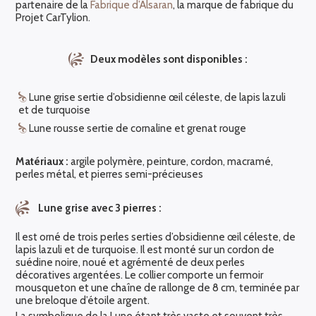
partenaire de la
Fabrique d’Alsaran
, la marque de fabrique du
Projet CarTylion.
Deux modèles sont disponibles :
Lune grise sertie d’obsidienne œil céleste, de lapis lazuli
et de turquoise
Lune rousse sertie de cornaline et grenat rouge
Matériaux :
argile polymère, peinture, cordon, macramé,
perles métal, et pierres semi-précieuses
Lune grise avec 3 pierres :
Il est orné de trois perles serties d’obsidienne œil céleste, de
lapis lazuli et de turquoise. Il est monté sur un cordon de
suédine noire, noué et agrémenté de deux perles
décoratives argentées. Le collier comporte un fermoir
mousqueton et une chaîne de rallonge de 8 cm, terminée par
une breloque d’étoile argent.