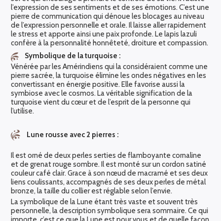
l’expression de ses sentiments et de ses émotions. C’est une
pierre de communication qui dénoue les blocages au niveau
de l’expression personnelle et orale. Il laisse aller rapidement
le stress et apporte ainsi une paix profonde. Le lapis lazuli
confère à la personnalité honnêteté, droiture et compassion.
Symbolique de la turquoise :
Vénérée par les Amérindiens qui la considéraient comme une
pierre sacrée, la turquoise élimine les ondes négatives en les
convertissant en énergie positive. Elle favorise aussi la
symbiose avec le cosmos. La véritable signification de la
turquoise vient du cœur et de l’esprit de la personne qui
l’utilise.
Lune rousse avec 2 pierres :
Il est orné de deux perles serties de flamboyante cornaline
et de grenat rouge sombre. Il est monté sur un cordon satiné
couleur café clair. Grace à son nœud de macramé et ses deux
liens coulissants, accompagnés de ses deux perles de métal
bronze, la taille du collier est réglable selon l’envie.
La symbolique de la Lune étant très vaste et souvent très
personnelle, la description symbolique sera sommaire. Ce qui
importe, c’est ce que la Lune est pour vous et de quelle façon