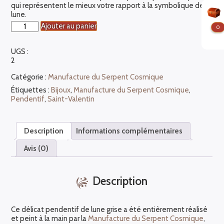
qui représentent le mieux votre rapport à la symbolique de la
lune.
quantité
Ajouter au panier
0
de
Pendentif
UGS :
lune
2
avec
pierres
Catégorie :
Manufacture du Serpent Cosmique
serties
Étiquettes :
Bijoux
,
Manufacture du Serpent Cosmique
,
Pendentif
,
Saint-Valentin
Description
Informations complémentaires
Avis (0)
Description
Ce délicat pendentif de lune grise a été entièrement réalisé
et peint à la main par la
Manufacture du Serpent Cosmique
,