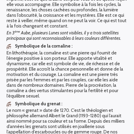
elle vous accompagne. Elle symbolise à la fois les cycles, la
renaissance, les choses cachées ou profondes, la lumière
dans l’obscurité, la croissance et les mystères. Elle est ce qui
reste à veiller, même quand on ne peut la voir. Ce qui est tout
à la fois changeant et constant.
ème
En 3
Aube, plusieurs Lunes sont visibles, il y a trois satellites
principaux qui sont reconnaissables à leurs couleurs différentes.
Symbolique de la cornaline :
En lithothérapie, la cornaline est une pierre qui fournit de
l’énergie positive à son porteur. Elle apporte vitalité et
dynamisme, car elle est symbole de vie, de richesse et de
prospérité. Elle accroît la chance personnelle et donne de la
motivation et du courage. La cornaline est une pierre très
prisée par les femmes et par les couples, car elle les aide
dans de nombreux domaines. Pierre de la procréation, la
cornaline a des vertus stimulantes pour la fertilité et pour
l’équilibre sexuel.
Symbolique du grenat :
Le nom « grenat » date de 1270. C’est le théologien et
philosophe allemand Albert le Grand (1193-1280) qui l’aurait
ainsi nommé pour sa couleur et sa forme. Depuis des milliers
d’années les grenats sont utilisés en joaillerie sous
l’appellation d’escarboucles ou de gemme rouge. De nos