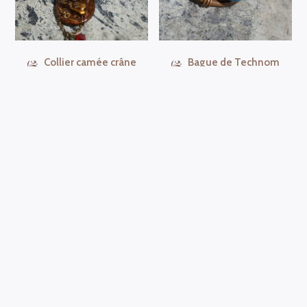
Collier camée crâne
Bague de Technom
39,00
€
TTC
10,00
€
TTC
Ajouter au
Ajouter au
panier
panier