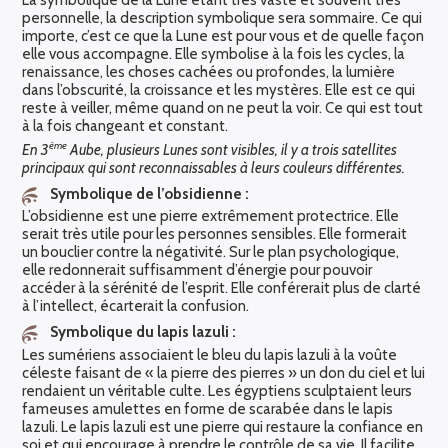
La symbolique de la Lune étant très vaste et souvent très
personnelle, la description symbolique sera sommaire. Ce qui
importe, c’est ce que la Lune est pour vous et de quelle façon
elle vous accompagne. Elle symbolise à la fois les cycles, la
renaissance, les choses cachées ou profondes, la lumière
dans l’obscurité, la croissance et les mystères. Elle est ce qui
reste à veiller, même quand on ne peut la voir. Ce qui est tout
à la fois changeant et constant.
ème
En 3
Aube, plusieurs Lunes sont visibles, il y a trois satellites
principaux qui sont reconnaissables à leurs couleurs différentes.
Symbolique de l’obsidienne :
L’obsidienne est une pierre extrêmement protectrice. Elle
serait très utile pour les personnes sensibles. Elle formerait
un bouclier contre la négativité. Sur le plan psychologique,
elle redonnerait suffisamment d’énergie pour pouvoir
accéder à la sérénité de l’esprit. Elle conférerait plus de clarté
à l’intellect, écarterait la confusion.
Symbolique du lapis lazuli :
Les sumériens associaient le bleu du lapis lazuli à la voûte
céleste faisant de « la pierre des pierres » un don du ciel et lui
rendaient un véritable culte. Les égyptiens sculptaient leurs
fameuses amulettes en forme de scarabée dans le lapis
lazuli. Le lapis lazuli est une pierre qui restaure la confiance en
soi et qui encourage à prendre le contrôle de sa vie. Il facilite