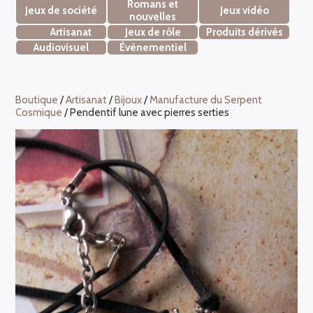
Romans et
Jeux de société
Jeux vidéo
nouvelles
Artisanat
Jeux de rôle
Produits dérivés
Audiovisuel
Évènementiel
Boutique
/
Artisanat
/
Bijoux
/
Manufacture du Serpent
Cosmique
/ Pendentif lune avec pierres serties