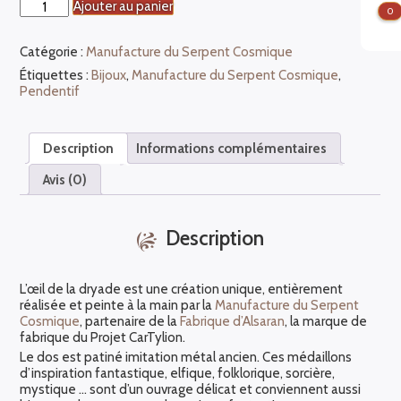
quantité
Ajouter au panier
0
de
Œil
Catégorie :
Manufacture du Serpent Cosmique
de
dryade
Étiquettes :
Bijoux
,
Manufacture du Serpent Cosmique
,
Pendentif
Description
Informations complémentaires
Avis (0)
Description
L’œil de la dryade est une création unique, entièrement
réalisée et peinte à la main par la
Manufacture du Serpent
Cosmique
, partenaire de la
Fabrique d’Alsaran
, la marque de
fabrique du Projet CarTylion.
Le dos est patiné imitation métal ancien. Ces médaillons
d’inspiration fantastique, elfique, folklorique, sorcière,
mystique … sont d’un ouvrage délicat et conviennent aussi