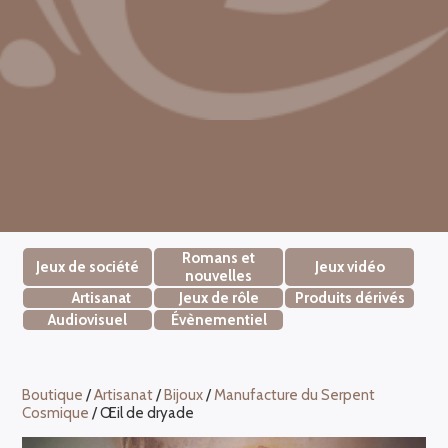
Romans et
Jeux de société
Jeux vidéo
nouvelles
Artisanat
Jeux de rôle
Produits dérivés
Audiovisuel
Évènementiel
Boutique
/
Artisanat
/
Bijoux
/
Manufacture du Serpent
Cosmique
/ Œil de dryade