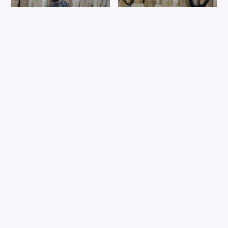
Collier œil marin
Collier artefact de
Lumnar
43,00
€
TTC
20,00
€
TTC
Ajouter au
panier
Ajouter au
panier
Abonnement à notre Newsletter :