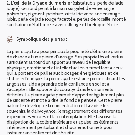
2.
L’œil de la Dryade du merisier
(cristal rubis, perle de Jade
rouge): œil rond peint à la main sur galet de verre, argile
polymère, pigment, peinture, cristal de verre ancien rouge
rubis, perle de jade rouge facettée, perles de rocaille; monté
sur chaîne métal bronze avec rallonge et breloque étoile.
Symbolique des pierres :
La pierre agate a pour principale propriété d’être une pierre
de chance et une pierre d’ancrage. Ses propriétés et vertus
s’articulent autour d’un apport au niveau de l’équilibre
physique, émotionnel et intellectuel en permettant à ceux
qui la portent de pallier aux blocages énergétiques et de
stabiliser l’énergie. La pierre agate est une pierre calmant les
angoisses, aide à prendre de la confiance en soi et à
s’accepter. Elle apporte du courage dans les moments
difficiles. La pierre agate permet d’apporter également plus
de sincérité et incite à dire le fond de pensée. Cette pierre
naturelle développe la concentration et favorise les
souvenirs, la clairvoyance, l’enregistrement des différentes
expériences vécues et la contemplation. Elle favorise la
dissipation de la colère intérieure et apaise les éléments
intérieurement perturbant et chocs émotionnels pour
instaurer un sentiment de sécurité.