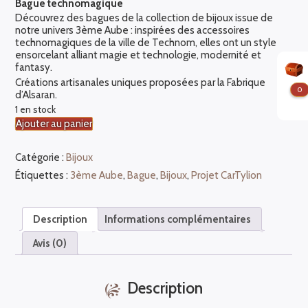
Bague technomagique
Découvrez des bagues de la collection de bijoux issue de
notre univers 3ème Aube : inspirées des accessoires
technomagiques de la ville de Technom, elles ont un style
ensorcelant alliant magie et technologie, modernité et
fantasy.
Créations artisanales uniques proposées par la Fabrique
0
d’Alsaran.
1 en stock
quantité
Ajouter au panier
de
Bague
Catégorie :
Bijoux
de
Technom
Étiquettes :
3ème Aube
,
Bague
,
Bijoux
,
Projet CarTylion
Description
Informations complémentaires
Avis (0)
Description