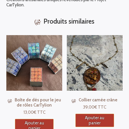
CarTylion.
Produits similaires
Boîte de dés pour le jeu
Collier camée crâne
de rôles CarTylion
39,00
€
TTC
13,00
€
TTC
Ajouter au
Ajouter au
panier
panier