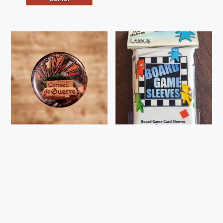
Badge Conseil de Guerre
Sleeves pour nos jeux
de société
2,00
€
TTC
6,00
€
TTC
Ajouter au
panier
Ajouter au
panier