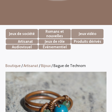
Romans et
Jeux de société
Jeux vidéo
nouvelles
Artisanat
Jeux de rôle
Produits dérivés
Audiovisuel
Évènementiel
Boutique
/
Artisanat
/
Bijoux
/ Bague de Technom