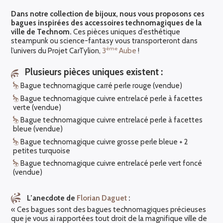
Dans notre collection de bijoux, nous vous proposons ces
bagues inspirées des accessoires technomagiques de la
ville de Technom.
Ces pièces uniques d’esthétique
steampunk ou science-fantasy vous transporteront dans
ème
l’univers du Projet CarTylion,
3
Aube
!
Plusieurs pièces uniques existent :
Bague technomagique carré perle rouge (vendue)
Bague technomagique cuivre entrelacé perle à facettes
verte (vendue)
Bague technomagique cuivre entrelacé perle à facettes
bleue (vendue)
Bague technomagique cuivre grosse perle bleue + 2
petites turquoise
Bague technomagique cuivre entrelacé perle vert foncé
(vendue)
L’anecdote de
Florian Daguet
:
« Ces bagues sont des bagues technomagiques précieuses
que je vous ai rapportées tout droit de la magnifique ville de