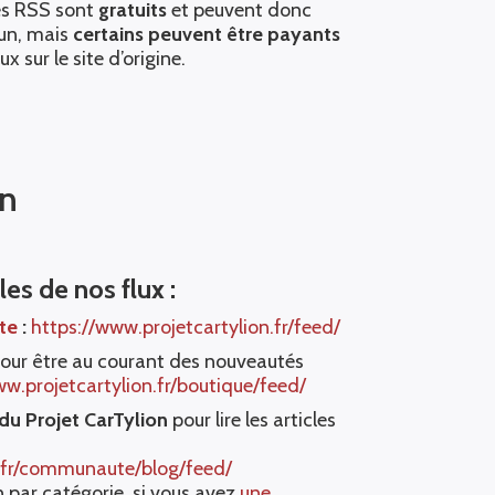
tés RSS sont
gratuits
et peuvent donc
cun, mais
certains peuvent être payants
ux sur le site d’origine.
on
s de nos flux :
ite
:
https://www.projetcartylion.fr/feed/
our être au courant des nouveautés
ww.projetcartylion.fr/boutique/feed/
du Projet CarTylion
pour lire les articles
n.fr/communaute/blog/feed/
un par catégorie, si vous avez
une