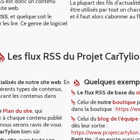
RSS est donc un contenu
La plupart des fils d’actuali
site web.
être utilisés par tout un cha
RSS
, et quelque soit le
et il faut alors s’abonner au fl
 les lire. Ce genre de logiciel
Les flux RSS du Projet CarTyli
Quelques exemple
ialisés de notre site web
. En
fférents types de contenus,
Le flux RSS de base du
s
parant les contenus dans
Celui de
notre
boutique
p
dans la boutique :
https://w
ge
Plan du site
, qui
 à chaque contenu publié
Celui du
blog de l’équipe
 nous serons ravis de vous
dès leur sortie :
CarTylion
bien sûr.
https://www.projetcartylio
Petit tip :
il en existe aussi 
du site
, avec toute son