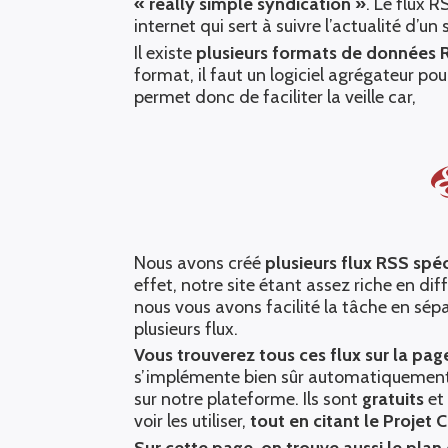
« really simple syndication »
. Le flux 
internet qui sert à suivre l’actualité d’un 
Il existe
plusieurs formats de données 
format, il faut un logiciel agrégateur pour
permet donc de faciliter la veille car,
Nous avons créé
plusieurs flux RSS spéc
effet, notre site étant assez riche en di
nous vous avons facilité la tâche en sé
plusieurs flux.
Vous trouverez tous ces flux sur la pa
s’implémente bien sûr automatiquement
sur notre plateforme. Ils sont
gratuits
et
voir les utiliser,
tout en citant le Projet 
Sur cette page, on trouve aussi le plan 