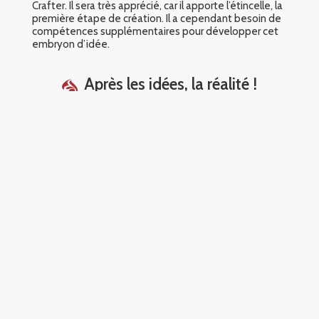
Crafter. Il sera très apprécié, car il apporte l’étincelle, la
première étape de création. Il a cependant besoin de
compétences supplémentaires pour développer cet
embryon d’idée.
Après les idées, la réalité !
L’ « Amalgamisme » est le fait de savoir accommoder
les exigences de la réalité sans amoindrir la plasticité
du virtuel pour obtenir un mélange des deux : une
réalisticité
à toute épreuve. La bestiole jusque-là n’a
qu’un nom, une silhouette vague, un comportement
type. Il faut maintenant tisser son corps et son
histoire, modeler chaque fibre de l’embryon pour le
rendre résistant face aux contraintes du monde. Il lui
faut un territoire, des défenses, une combativité liée à
son attirail, des moyens de vivre et survivre. Il faut
reluquer ses affres sexuelles pour lui permettre de
procréer au mieux, et ses mœurs et ses morts pour
l’intégrer aux autres créatures. Les amalgamistes vont,
à partir de quelques mots d’espritordu, amalgamer les
réalités autour des bestioles, écrire leur biographie et
peindre leur faciès
.