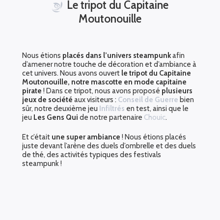
Le tripot du Capitaine
Moutonouille
Nous étions
placés dans l’univers steampunk
afin
d’amener notre touche de décoration et d’ambiance à
cet univers. Nous avons ouvert
le tripot du Capitaine
Moutonouille, notre mascotte en mode capitaine
pirate
! Dans ce tripot, nous avons proposé
plusieurs
jeux de société
aux visiteurs :
Conseil de Guerre
bien
sûr, notre deuxième jeu
Infiltrés
en test, ainsi que le
jeu
Les Gens Qui
de notre partenaire
Chouic
.
Et c’était
une super ambiance
! Nous étions placés
juste devant l’arène des duels d’ombrelle et des duels
de thé, des activités typiques des festivals
steampunk !