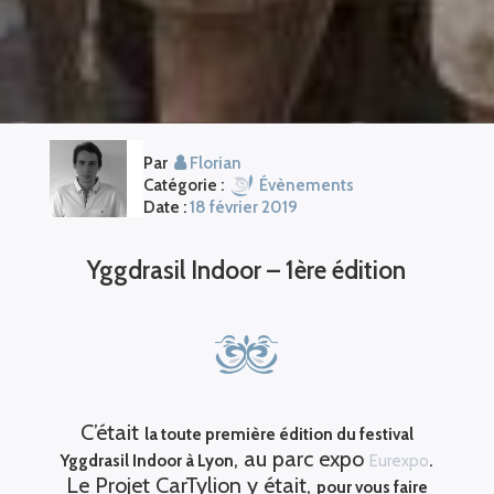
Par
Florian
Catégorie :
Évènements
Date :
18 février 2019
Yggdrasil Indoor – 1ère édition
C’était
la toute première édition du festival
, au parc expo
.
Yggdrasil Indoor à Lyon
Eurexpo
Le Projet CarTylion y était,
pour vous faire