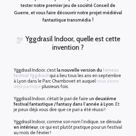
tester notre premier jeu de société Conseil de
Guerre, et vous faire découvrir notre projet médiéval
!
fantastique transmédia
Yggdrasil Indoor, quelle est cette
invention ?
Yggdrasil Indoor, c’est
la nouvelle version du
fameux
festival Yggdrasil
qui a lieu tous les ans en septembre
à Lyon dans le Parc Chambovet et auquel
nous avons
déjà participé
plusieurs fois.
Yggdrasil Indoor, c’était le pari de faire u
n deuxième
festival fantastique / fantasy dans l’année à Lyon
. Et
je peux déjà vous dire que ce pari a été réussi !
Yggdrasil Indoor, comme son nom l’indique, se déroule
en intérieur
, ce qui est plutôt pratique pour un festival
au mois de février !