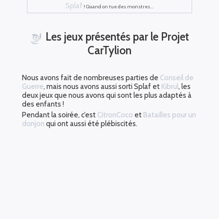
Splaf
! Quand on tue des monstres…
Les jeux présentés par le Projet
CarTylion
Nous avons fait de nombreuses parties de
Conseil de
Guerre
, mais nous avons aussi sorti Splaf et
Kibrul
, les
deux jeux que nous avons qui sont les plus adaptés à
des enfants !
Pendant la soirée, c’est
CitronCoco
et
Batailles pour un
donjon
qui ont aussi été plébiscités.