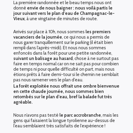
La première randonnée et le beau temps nous ont
donné
envie de nous baigner : nous voilà partis le
jour suivant vers le plan d’eau de Champagnac-le-
Vieux
, à une vingtaine de minutes de route.
Arrivés sur place à 10h, nous sommes
les premiers
vacanciers de la journée
, ce qui nous a permis de
nous garer tranquillement sur le parking (il était bien
rempli dans l’après-midi). Et nous nous sommes
enfoncés dans la forêt pour une petite randonnée,
suivant un balisage au hasard
, chose à ne surtout pas
faire en temps normal car on ne sait pas pour combien
de temps ni pour quelle difficulté on part, mais nous
étions prêts à faire demi-tour si le chemin ne semblait
pas nous ramener vers le plan d’eau.
La forêt exploitée nous offrait une ombre bienvenue
en cette chaude journée, nous sommes bien
retombés sur le plan d’eau, bref la balade fut très
agréable.
Nous n’avons pas testé
le parc accrobranche
, mais les
gens qui faisaient la longue tyrolienne au-dessus de
l’eau semblaient très satisfaits de l’expérience !