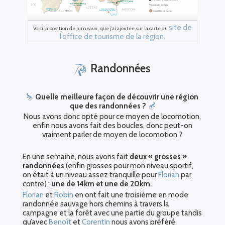
site de
Voici la position de Jumeaux, que j’ai ajoutée sur la carte du
l’office de tourisme de la région
.
Randonnées
Quelle meilleure façon de découvrir une région
que des randonnées ?
Nous avons donc opté pour ce moyen de locomotion,
enfin nous avons fait des boucles, donc peut-on
vraiment parler de moyen de locomotion ?
En une semaine, nous avons fait
deux « grosses »
randonnées
(enfin grosses pour mon niveau sportif,
on était à un niveau assez tranquille pour
Florian
par
contre) :
une de 14km et une de 20km.
Florian
et
Robin
en ont fait une troisième en mode
randonnée sauvage hors chemins à travers la
campagne et la forêt avec une partie du groupe tandis
qu’avec
Benoît
et
Corentin
nous avons préféré