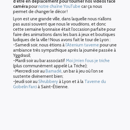
d’être en déplacement pour tourner nos vidéos face
caméra
pour
notre chaîne YouTube
car ça nous
permet de changer le décor !
Lyon est une grande ville, dans laquelle nous n’allons
pas aussi souvent que nous le voudrions, et donc
cette semaine lyonnaise était l’occasion parfaite pour
faire des animations dans les bars à jeux et boutiques
ludiques de la ville ! Nous avons fait le tour de Lyon :
-Samedi soir, nous étions à
l’Atenium taverne
pour une
ambiance très sympathique après la journée passée à
Yggdrasil;
-Mardi soir au bar associatif
Moi j’m’en fous je triche
(plus communément appelé La Triche);
-Mercredi soir au
Barnadé
, un bar à jeu où l’on se
sustente divinement bien;
-Jeudi soir au
Shrubbery
à Lyon et à la
Taverne du
Gobelin Farci
à Saint-Étienne.
Toutes ces animations ont été un moment de
partage avec le public lyonnais, et aussi une
occasion pour nous d’inviter les gens à venir à
Octogônes le week-end suivant !