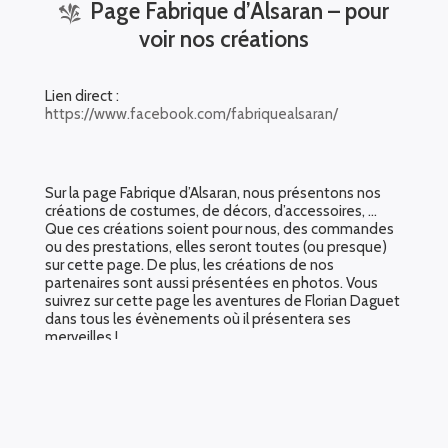
Page Fabrique d’Alsaran – pour
voir nos créations
Lien direct :
https://www.facebook.com/fabriquealsaran/
Sur la page Fabrique d’Alsaran, nous présentons nos
créations de costumes, de décors, d’accessoires, …
Que ces créations soient pour nous, des commandes
ou des prestations, elles seront toutes (ou presque)
sur cette page. De plus, les créations de nos
partenaires sont aussi présentées en photos. Vous
suivrez sur cette page les aventures de Florian Daguet
dans tous les évènements où il présentera ses
merveilles !
https://www.facebook.co
m/fabriquealsaran/photos/
pcb.488395721802781/48
8377918471228/?
type=3&theater