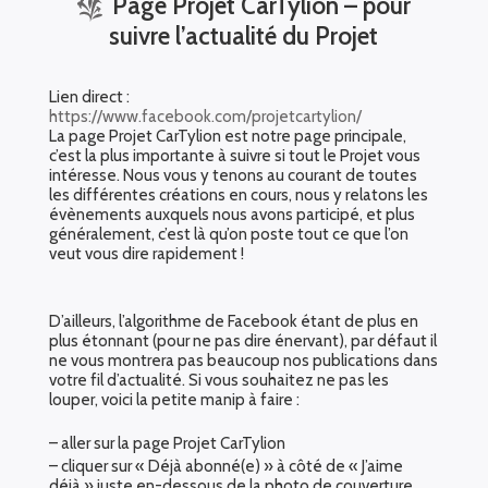
Page Projet CarTylion – pour
suivre l’actualité du Projet
Lien direct :
https://www.facebook.com/projetcartylion/
La page Projet CarTylion est notre page principale,
c’est la plus importante à suivre si tout le Projet vous
intéresse. Nous vous y tenons au courant de toutes
les différentes créations en cours, nous y relatons les
évènements auxquels nous avons participé, et plus
généralement, c’est là qu’on poste tout ce que l’on
veut vous dire rapidement !
D’ailleurs, l’algorithme de Facebook étant de plus en
plus étonnant (pour ne pas dire énervant), par défaut il
ne vous montrera pas beaucoup nos publications dans
votre fil d’actualité. Si vous souhaitez ne pas les
louper, voici la petite manip à faire :
– aller sur la page Projet CarTylion
– cliquer sur « Déjà abonné(e) » à côté de « J’aime
déjà » juste en-dessous de la photo de couverture