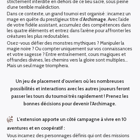
strictement interdite en dehors de ce lieu sacré, sous peine
d’une terrible malédiction.
Dans ce contexte, un grand tournoi est organisé : incarnez un
mage en quête du prestigieux titre d’
Archimage
. Avec l’aide
de votre fidèle assistant, accumulez des compétences dans
les quatre éléments et entrez dans l’arène pour affronter les
créatures les plus redoutables.
Osez-vous défier des monstres mythiques ? Manipuler la
magie noire ? Ou compter uniquement sur vos connaissances
et votre sagesse ? Entre entraînement, cours magiques et
offrandes divines, les chemins vers la gloire sont multiples…
Mais un seul mage triomphera.
Un jeu de placement d’ouvriers où les nombreuses
possibilités et interactions avec les autres joueurs feront
passer les tours du tournoi très rapidement ! Prenez les
bonnes décisions pour devenir l’Archimage.
L’extension apporte un côté campagne à vivre en 10
aventures et en coopératif :
Vous incarnez des personnages définis qui ont des missions