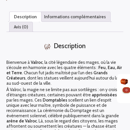
légende
d’Aquiny
(pack)
Description
Informations complémentaires
Avis (0)
Description
Bienvenue à
Valroc
, la cité légendaire des mages, où la vie
s’écoule en harmonie avec les quatre éléments :
Feu, Eau, Air
et Terre
. Chacun fut jadis maîtrisé par l’un des
Grands
Créateurs
, dont les statues veillent aujourd’hui autour du lac
au sud-ouest de la ville.
À Valroc, la magie ne se limite pas aux sortilèges : on y croise
0
d’étranges créatures, certaines pouvant être
apprivoisées
par les mages. Ces
Domptables
scellent un lien d’esprit
unique avec leur maître, symbole de puissance et de
reconnaissance. La cérémonie du Domptage est un
événement solennel, célébré publiquement dans la grande
arène de Valroc
. Là, sous le regard des citoyens, les mages
affrontent ou soumettent les créatures — la chasse étant