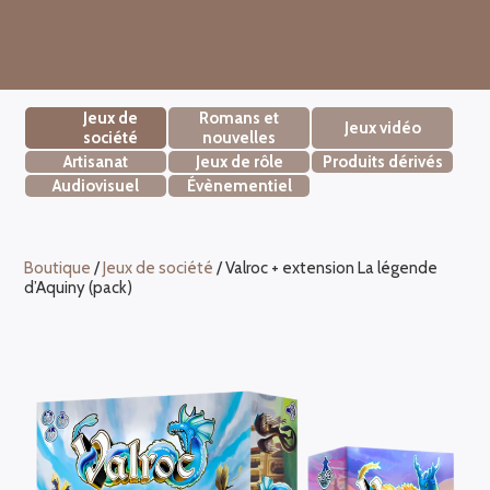
Jeux de
Romans et
Jeux vidéo
société
nouvelles
Artisanat
Jeux de rôle
Produits dérivés
Audiovisuel
Évènementiel
Boutique
/
Jeux de société
/ Valroc + extension La légende
d’Aquiny (pack)