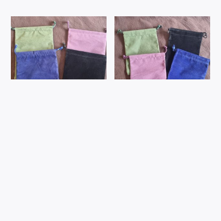
Bourse en tissu velours –
Bourse en tissu velours –
grand format
petit format
4,00
€
TTC
3,50
€
TTC
Ajouter au
Ajouter au
panier
panier