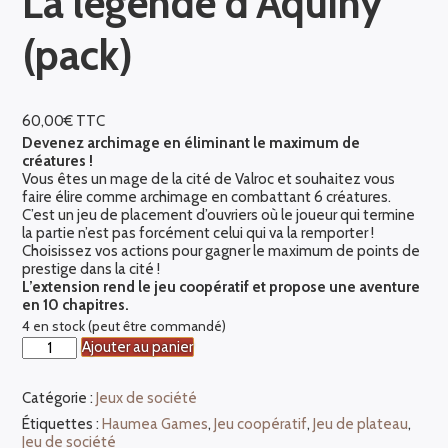
La légende d’Aquiny
(pack)
60,00
€
TTC
Devenez archimage en éliminant le maximum de
créatures !
Vous êtes un mage de la cité de Valroc et souhaitez vous
faire élire comme archimage en combattant 6 créatures.
C’est un jeu de placement d’ouvriers où le joueur qui termine
la partie n’est pas forcément celui qui va la remporter !
Choisissez vos actions pour gagner le maximum de points de
prestige dans la cité !
L’extension rend le jeu coopératif et propose une aventure
en 10 chapitres.
4 en stock (peut être commandé)
quantité
Ajouter au panier
de
Valroc
Catégorie :
Jeux de société
+
extension
Étiquettes :
Haumea Games
,
Jeu coopératif
,
Jeu de plateau
,
La
Jeu de société