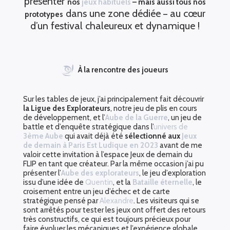
présenter
nos
jeux habituels
– mais aussi tous nos
dans une zone dédiée
au cœur
prototypes
–
d’un festival chaleureux et dynamique !
À la rencontre des joueurs
Sur les tables de jeux, j’ai principalement fait découvrir
la Ligue des Explorateurs
, notre jeu de plis en cours
de développement, et l’
Aube de la Guerre
, un jeu de
battle et d’enquête stratégique dans l’
univers de
3ème Aube
qui avait déjà été
sélectionné aux
Jeux
de demain à Paris Est Ludique en 2023
avant de me
valoir cette invitation à l’espace Jeux de demain du
FLIP en tant que créateur. Par la même occasion j’ai pu
présenter l’
Aube des explorateurs
, le jeu d’exploration
issu d’une idée de
Quentin
, et la
Bataille éternelle
, le
croisement entre un jeu d’échec et de carte
stratégique pensé par
Alexandre
. Les visiteurs qui se
sont arrêtés pour tester les jeux ont offert des retours
très constructifs, ce qui est toujours précieux pour
faire évoluer les mécaniques et l’expérience globale