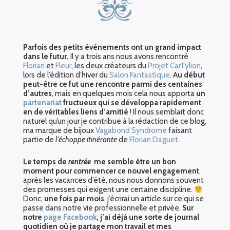
Parfois des petits événements ont un grand impact
dans le futur.
Il y a trois ans nous avons rencontré
Florian
et
Fleur
, les deux créateurs du
Projet CarTylion
,
lors de l’édition d’hiver du
Salon Fantastique
. A
u début
peut-être ce fut une rencontre parmi des centaines
d’autres
, mais en quelques mois cela nous apporta
un
partenariat
fructueux qui se développa rapidement
en de véritables liens d’amitié
! Il nous semblait donc
naturel qu’un jour je contribue à la rédaction de ce blog,
ma marque de bijoux
Vagabond Syndrome
faisant
partie de
l’échoppe itinérante
de
Florian Daguet
.
Le temps de
rentrée
me semble être un bon
moment pour commencer ce nouvel engagement
,
après les vacances d’été, nous nous donnons souvent
des promesses qui exigent une certaine discipline.
Donc,
une fois par mois
, j’écrirai un article sur ce qui se
passe dans notre vie professionnelle et privée.
Sur
notre
page Facebook
, j’ai déjà une sorte de journal
quotidien où je partage mon travail et mes