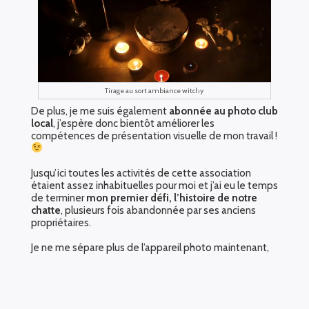
Tirage au sort ambiance witchy
De plus, je me suis également
abonnée au photo club
local
, j’espère donc bientôt améliorer les
compétences de présentation visuelle de mon travail !
Jusqu’ici toutes les activités de cette association
étaient assez inhabituelles pour moi et j’ai eu le temps
de terminer
mon premier défi, l’histoire de notre
chatte
, plusieurs fois abandonnée par ses anciens
propriétaires.
Je ne me sépare plus de l’appareil photo maintenant,
cela m’aide à
rester plus « en pleine conscience »
et
à être plus attentive à
la beauté des petites choses
du quotidien
.