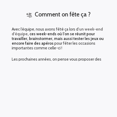
Comment on fête ça ?
Avec l’équipe, nous avons fêté ça lors d’
un we
ek-end
d’équipe
, ces week-ends où l’on se réunit pour
travailler, brainstormer, mais aussi tester les jeux ou
encore faire des apéros
pour fêter les occasions
importantes comme celle-ci !
Les prochaines années, on pense vous proposer des
petits évènements ou concours pour fêter
l’anniversaire de l’entreprise
, n’hésitez pas à nous
dire ce qui vous ferait plaisir en commentaire de cet
article !