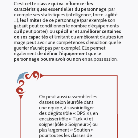
C’est cette
classe qui va influencer les
caractéristiques essentielles du personnage
, par
exemple ses statistiques (intelligence, force, agilité,
…),
les limites
de ce personnage (par exemple son
gabarit peut conditionner le nombre d’équipements
qu’il peut porter), ou
spécifier et améliorer certaines
de ses capacités
et limitant ou améliorant d’autres (un
mage peut avoir une compétences d’érudition que le
guerrier n’aurait pas par exemple). Elle permet
également de
définir l’équipement que le
personnage pourra avoir ou non
en sa possession.
On peut aussi rassembler les
classes selon leur rôle dans
une équipe, à savoir infliger
des dégâts (rôle « DPS »), en
encaisser (rôle « Tank ») et
soigner (rôle « Soigneur ») ou
plus largement « Soutien »
pour toutes les classes de