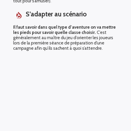
tout pour s’amuser).
S’adapter au scénario
Il faut savoir dans quel type d’aventure on va mettre
les pieds pour savoir quelle classe choisir.
C’est
généralement au maître du jeu d’orienter les joueurs
lors de la première séance de préparation d’une
campagne afin qu’ils sachent à quoi s’attendre.
Intégration dans l’univers
Les classes donnent également des pistes sur le
lore de l’univers du jeu.
Par exemple, un paladin peut
être associé à une divinité précise et il peut donc
suivre les valeurs de sa divinité pour garder son statut
(et les avantages qui vont avec). Enfin, le joueur peut
choisir ou non de suivre ces éléments de structure qui
font partie de sa classe.
Décider de respecter telle ou telle valeur inhérente
à sa classe peut avoir tout un éventail de
significations.
Cela peut faire parfois partie de
l’histoire, comme cela peut-être un choix délibéré du