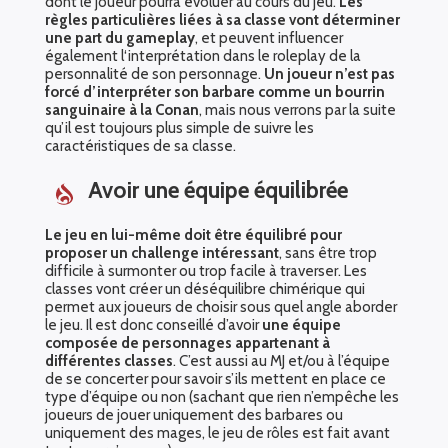
dont le joueur pourra évoluer au cours du jeu.
Les
règles particulières liées à sa classe vont déterminer
une part du gameplay
, et peuvent influencer
également l‘interprétation dans le roleplay de la
personnalité de son personnage.
Un joueur n’est pas
forcé d’interpréter son barbare comme un bourrin
sanguinaire à la Conan
, mais nous verrons par la suite
qu’il est toujours plus simple de suivre les
caractéristiques de sa classe.
Avoir une équipe équilibrée
Le jeu en lui-même doit être équilibré pour
proposer un challenge intéressant
, sans être trop
difficile à surmonter ou trop facile à traverser. Les
classes vont créer un déséquilibre chimérique qui
permet aux joueurs de choisir sous quel angle aborder
le jeu. Il est donc conseillé d’avoir
une équipe
composée de personnages appartenant à
différentes classes
. C’est aussi au MJ et/ou à l’équipe
de se concerter pour savoir s’ils mettent en place ce
type d’équipe ou non (sachant que rien n’empêche les
joueurs de jouer uniquement des barbares ou
uniquement des mages, le jeu de rôles est fait avant