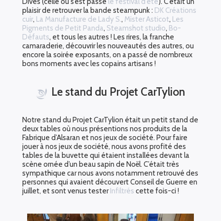
Dives (celle où s’est passé
le festival d’été
). C’était un
plaisir de retrouver la bande steampunk :
DK Créations
cuir
,
La Manufacture de Lady S.
,
Mister Asticot
,
Les
Pigments de Petit Panda
,
Steamshot studio
,
Bo-
Défauts
, et tous les autres ! Les rires, la franche
camaraderie, découvrir les nouveautés des autres, ou
encore la soirée exposants, on a passé de nombreux
bons moments avec les copains artisans !
Le stand du Projet CarTylion
Notre stand du Projet CarTylion était un petit stand de
deux tables où nous présentions nos produits de la
Fabrique d’Alsaran et nos jeux de société. Pour faire
jouer à nos jeux de société, nous avons profité des
tables de la buvette qui étaient installées devant la
scène ornée d’un beau sapin de Noël. C’était très
sympathique car nous avons notamment retrouvé des
personnes qui avaient découvert Conseil de Guerre en
juillet, et sont venus tester
Infiltrés
cette fois-ci !