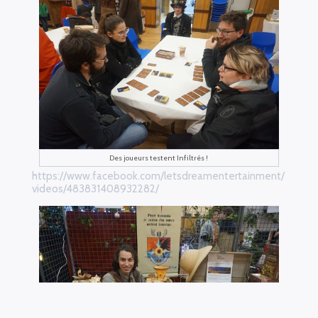
Des joueurs testent Infiltrés !
https://www.facebook.com/letsdreamentertainment/
videos/483831408932282/