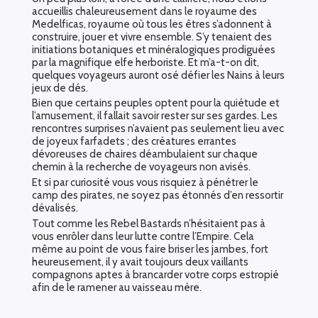
accueillis chaleureusement dans le royaume des
Medelficas, royaume où tous les êtres s’adonnent à
construire, jouer et vivre ensemble. S’y tenaient des
initiations botaniques et minéralogiques prodiguées
par la magnifique elfe herboriste. Et m’a-t-on dit,
quelques voyageurs auront osé défier les Nains à leurs
jeux de dés.
Bien que certains peuples optent pour la quiétude et
l’amusement, il fallait savoir rester sur ses gardes. Les
rencontres surprises n’avaient pas seulement lieu avec
de joyeux farfadets ; des créatures errantes
dévoreuses de chaires déambulaient sur chaque
chemin à la recherche de voyageurs non avisés.
Et si par curiosité vous vous risquiez à pénétrer le
camp des pirates, ne soyez pas étonnés d’en ressortir
dévalisés.
Tout comme les Rebel Bastards n’hésitaient pas à
vous enrôler dans leur lutte contre l’Empire. Cela
même au point de vous faire briser les jambes, fort
heureusement, il y avait toujours deux vaillants
compagnons aptes à brancarder votre corps estropié
afin de le ramener au vaisseau mère.