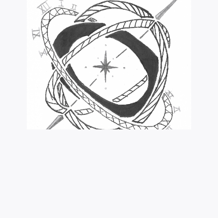
Croquis pour le tatouage de Selwy Racnavrone