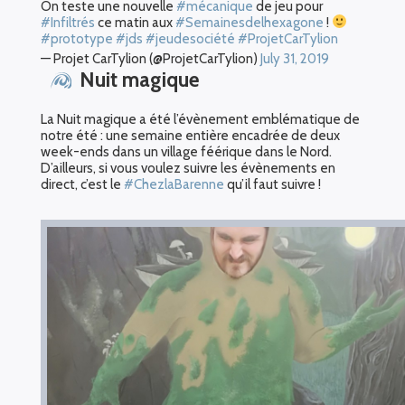
On teste une nouvelle
#mécanique
de jeu pour
#Infiltrés
ce matin aux
#Semainesdelhexagone
!
#prototype
#jds
#jeudesociété
#ProjetCarTylion
— Projet CarTylion (@ProjetCarTylion)
July 31, 2019
Nuit magique
La Nuit magique a été l’évènement emblématique de
notre été : une semaine entière encadrée de deux
week-ends dans un village féérique dans le Nord.
D’ailleurs, si vous voulez suivre les évènements en
direct, c’est le
#ChezlaBarenne
qu’il faut suivre !