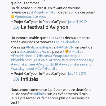
que nous sommes.
Fin de soirée sur Twin'it, en rêvant de voir une
référence au
#ProjetCarTylion
dedans un de ces jours !
#jeudesociété
#jds
— Projet CarTylion (@ProjetCarTylion)
June 11, 2019
Le festival d’Avignon
Un incontournable que nous avons découvert cette
année avec nos partenaires
Les 2 Colombes
.
Posés au
#PalaisdesPapes
à
#AVIGNON
, on vient de
voir la
#patrouilledeFrance
passer !
#14juillet
#FeteNationale
#drapeau
#drapeaufrançais
#bleublancrouge
#ViveLaFrance
#FrenchNationalDay
#avion
#armée
#Avignon2019
#aviation
#weekend
#sundaymood
#CarTylionLife
— Projet CarTylion (@ProjetCarTylion)
July 14, 2019
Infiltrés
Nous avons commencé à présenter notre deuxième
jeu de société,
Infiltrés
, sur les évènements. 5 mini-
jeux à présenter, ça fait encore plus de sessions de
test !