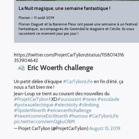
La Nuit magique, une semaine fantastique !
Florian
–
11 août 2019
Florian Daguet et la Barenne Fleur ont passé une semaine à un festival
fantastique, accompagnés de Gwendal le stagiaire et Cécile. Ils vous
racontent ce moment jour par jour !
https://twitter.com/ProjetCarTylion/status/1158014316
353904642
Eric Woerth challenge
Un petit délire d’équipe
#CarTylionLife
en fin d’été, ça
nous a fait bien rire !
Jean-Loup se tient au courant des nouvelles du
#ProjetCarTylion
! XD
#aucourant
#news
#escalade
#poteauélectrique
#electricity
#climbing
#SpiderWoerth
#ericwoerthchallenge
#tweetcommeEricWoerth
#humour
#CarTylionLife
pic.twitter.com/wmQgkuCRIM
— Projet CarTylion (@ProjetCarTylion)
August 15, 2019