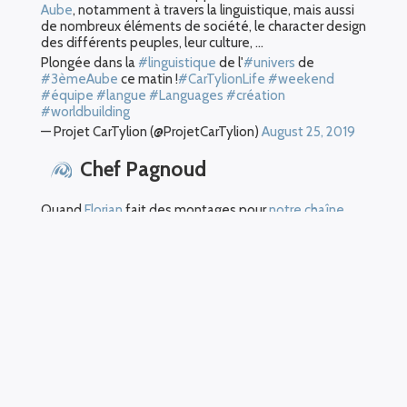
Aube
, notamment à travers la linguistique, mais aussi
de nombreux éléments de société, le character design
des différents peuples, leur culture, …
Plongée dans la
#linguistique
de l'
#univers
de
#3èmeAube
ce matin !
#CarTylionLife
#weekend
#équipe
#langue
#Languages
#création
#worldbuilding
— Projet CarTylion (@ProjetCarTylion)
August 25, 2019
Chef Pagnoud
Quand
Florian
fait des montages pour
notre chaîne
YouTube
…
Non non, on n'a pas passé 2h à faire un
#générique
d'émission
#culinaire
pour une prochaine
#vidéo
sur
#YouTube
…
#videodujour
#jingle
#Masterchef
#Topchef
#kitchenutensilsongs
#YouTuber
#CarTylionLife
— Projet CarTylion (@ProjetCarTylion)
September 4,
2019