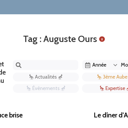
Tag : Auguste Ours
x
et
de
Actualités
3ème Aube
nu
Évènements
Expertise
ce brise
Le dîner d’A