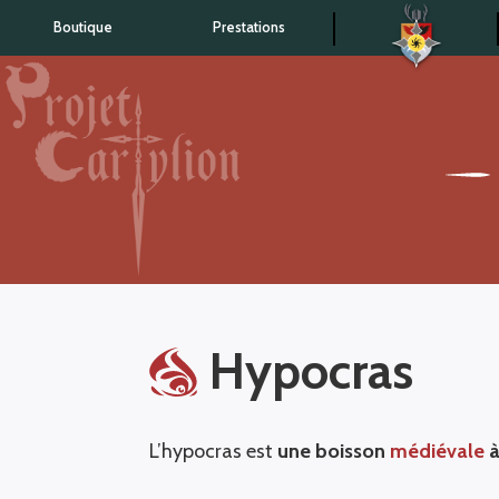
Boutique
Prestations
Accueil
Hypocras
L’hypocras est
une boisson
médiévale
à