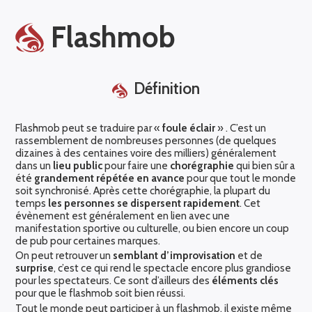
Flashmob
Définition
Flashmob peut se traduire par «
foule éclair
» . C’est un
rassemblement de nombreuses personnes (de quelques
dizaines à des centaines voire des milliers) généralement
dans un
lieu public
pour faire une
chorégraphie
qui bien sûr a
été
grandement répétée en avance
pour que tout le monde
soit synchronisé. Après cette chorégraphie, la plupart du
temps
les personnes se dispersent rapidement
. Cet
évènement est généralement en lien avec une
manifestation sportive ou culturelle, ou bien encore un coup
de pub pour certaines marques.
On peut retrouver un
semblant d’improvisation
et de
surprise
, c’est ce qui rend le spectacle encore plus grandiose
pour les spectateurs. Ce sont d’ailleurs des
éléments clés
pour que le flashmob soit bien réussi.
Tout le monde peut participer à un flashmob, il existe même