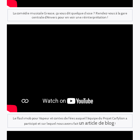
La comédie musicale Grease, ça vous dit quelque chose ? Rendez-vous à la gare
centrale d’Anvers pour en voir une réinterprétation !
Le flashmob pour Vapeur et contes de fées auquel l’équipe du Projet CarTylion a
un article de blog
participé et sur lequel nous avons fait
!