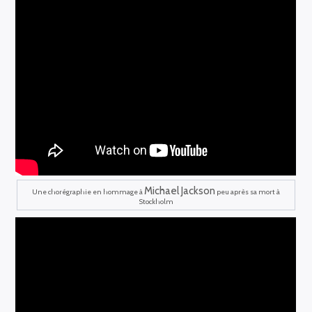
Michael Jackson
Une chorégraphie en hommage à
peu après sa mort à
Stockholm