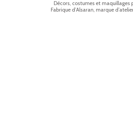
Décors, costumes et maquillages p
Fabrique d’Alsaran, marque d’atelier
charge ! Retrouvez dans cet articl
prestations réalisées pour The 
Lire
Abonnement à notre Newslette