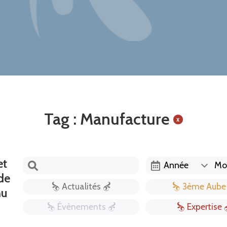
Tag : Manufacture
x
et
de
Actualités
3ème Aube
nu
Évènements
Expertise