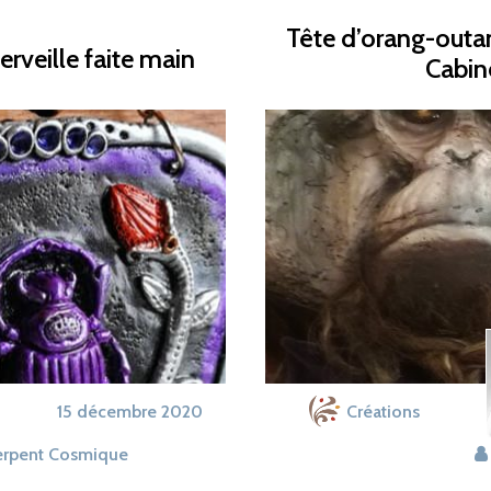
Tête d’orang-outan
rveille faite main
Cabine
15 décembre 2020
Créations
erpent Cosmique