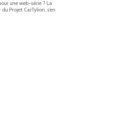
our une web-série ? La
 du Projet CarTylion, s’en
e tout le détail de nos
Guardians Chronicles.
r :